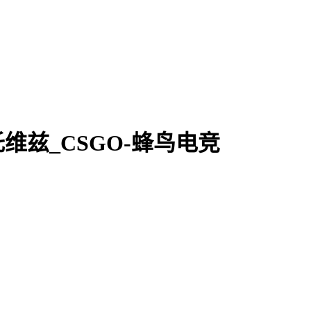
 卡托维兹_CSGO-蜂鸟电竞