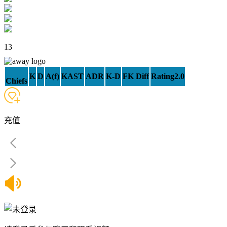
13
K
D
A(f)
KAST
ADR
K-D
FK Diff
Rating2.0
Chiefs
充值