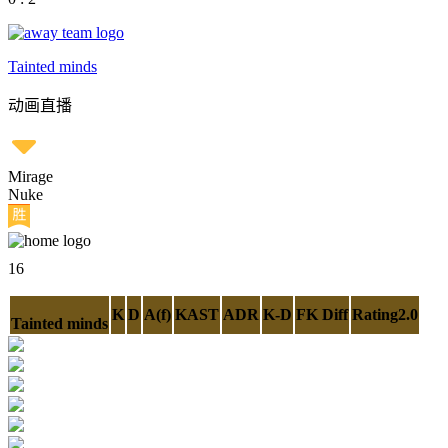
Tainted minds
动画直播
Mirage
Nuke
16
K
D
A(f)
KAST
ADR
K-D
FK Diff
Rating2.0
Tainted minds