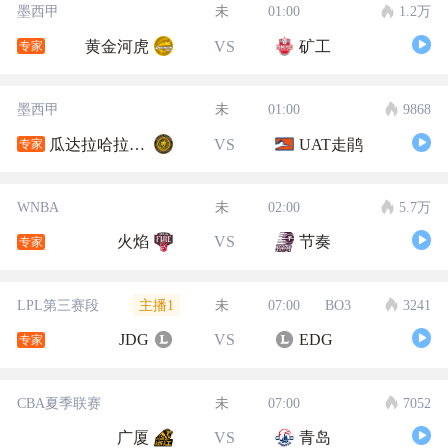
墨西甲
未
01:00
1.2万
黄金河虎
VS
矿工
专家
墨西甲
未
01:00
9868
瓜达拉哈拉大学
VS
UAT走鹃
专家
WNBA
未
02:00
5.7万
火焰
VS
节奏
专家
主播1
LPL第三赛段
未
07:00
BO3
3241
JDG
VS
EDG
专家
CBA夏季联赛
未
07:00
7052
广厦
VS
青岛