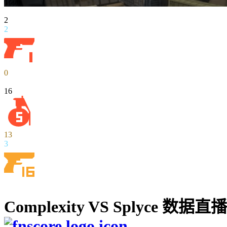
Train
2
2
0
16
13
3
Complexity VS Splyce