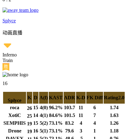
Splyce
动画直播
Inferno
Train
16
K
D
A(f)
KAST
ADR
K-D
FK Diff
Rating2.0
Splyce
roca
15
4(0)
96.2%
103.7
11
6
1.74
26
XotiC
14
4(1)
84.6%
101.5
11
7
1.63
25
SEMPHIS
15
5(2)
73.1%
83.2
4
4
1.26
19
Drone
16
5(1)
73.1%
79.6
3
1
1.18
19
DAVEY
16
5(2)
73.1%
48.6
-5
1
0.76