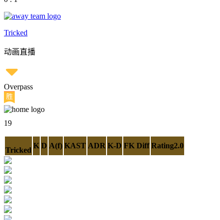
Tricked
动画直播
Overpass
19
K
D
A(f)
KAST
ADR
K-D
FK Diff
Rating2.0
Tricked