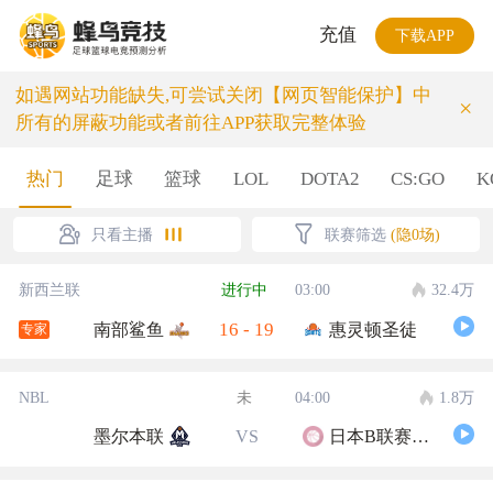
充值
下载APP
如遇网站功能缺失,可尝试关闭【网页智能保护】中
×
所有的屏蔽功能或者前往APP获取完整体验
热门
足球
篮球
LOL
DOTA2
CS:GO
K
只看主播
联赛筛选
(隐0场)
新西兰联
进行中
03:00
32.4万
16
-
19
南部鲨鱼
惠灵顿圣徒
专家
NBL
未
04:00
1.8万
墨尔本联
VS
日本B联赛联队