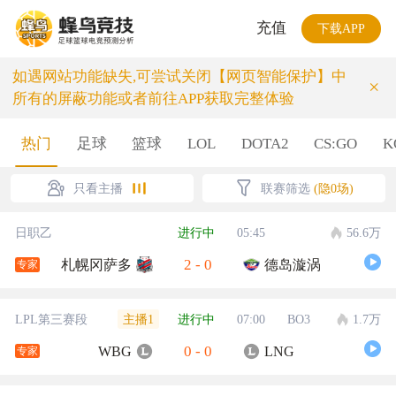
充值
下载APP
如遇网站功能缺失,可尝试关闭【网页智能保护】中
×
所有的屏蔽功能或者前往APP获取完整体验
热门
足球
篮球
LOL
DOTA2
CS:GO
K
只看主播
联赛筛选
(隐0场)
日职乙
进行中
05:45
56.6万
2
-
0
札幌冈萨多
德岛漩涡
专家
主播1
LPL第三赛段
进行中
07:00
BO3
1.7万
0
-
0
WBG
LNG
专家