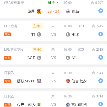
CBA夏季联赛
进行中
07:00
9.0万
28
-
34
深圳
青岛
主播1
LCK联赛
未
08:00
BO3
7445
T1
VS
HLE
专家
主播1
LPL第三赛段
未
09:00
BO3
2615
LGD
VS
AL
专家
日职乙
未
09:30
7343
藤枝MYFC
VS
仙台七夕
专家
日职乙
未
09:30
3714
八户于南乡
VS
富山胜利
专家