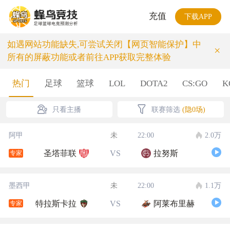
充值
下载APP
如遇网站功能缺失,可尝试关闭【网页智能保护】中
×
所有的屏蔽功能或者前往APP获取完整体验
热门
足球
篮球
LOL
DOTA2
CS:GO
K
只看主播
联赛筛选
(隐0场)
阿甲
未
22:00
2.0万
圣塔菲联
VS
拉努斯
专家
墨西甲
未
22:00
1.1万
特拉斯卡拉
VS
阿莱布里赫
专家