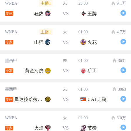
主播1
WNBA
未
23:00
9.1万
狂热
VS
王牌
专家
主播1
WNBA
未
01:00
4.7万
山猫
VS
火花
专家
墨西甲
未
01:00
3631
黄金河虎
VS
矿工
专家
墨西甲
未
01:00
3063
瓜达拉哈拉大学
VS
UAT走鹃
专家
WNBA
未
02:00
3.0万
火焰
VS
节奏
专家