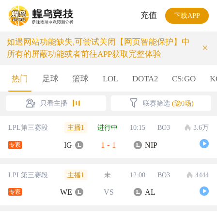
充值
下载APP
如遇网站功能缺失,可尝试关闭【网页智能保护】中
×
所有的屏蔽功能或者前往APP获取完整体验
热门
足球
篮球
LOL
DOTA2
CS:GO
K
只看主播
联赛筛选
(隐0场)
主播1
LPL第三赛段
进行中
10:15
BO3
3.6万
1
-
1
IG
NIP
专家
主播1
LPL第三赛段
未
12:00
BO3
4444
WE
VS
AL
专家