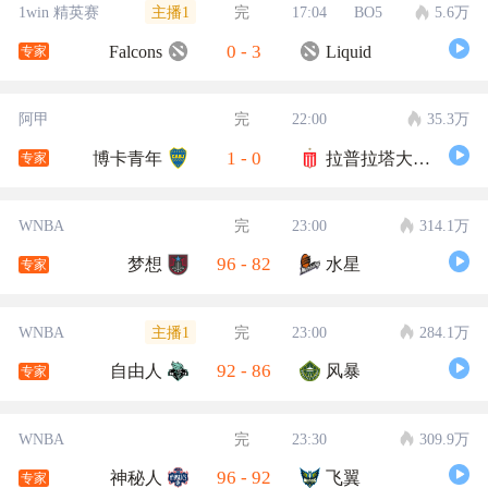
主播1
1win 精英赛
完
17:04
BO5
5.6万
0
-
3
Falcons
Liquid
专家
阿甲
完
22:00
35.3万
1
-
0
博卡青年
拉普拉塔大学生
专家
WNBA
完
23:00
314.1万
96
-
82
梦想
水星
专家
主播1
WNBA
完
23:00
284.1万
92
-
86
自由人
风暴
专家
WNBA
完
23:30
309.9万
96
-
92
神秘人
飞翼
专家