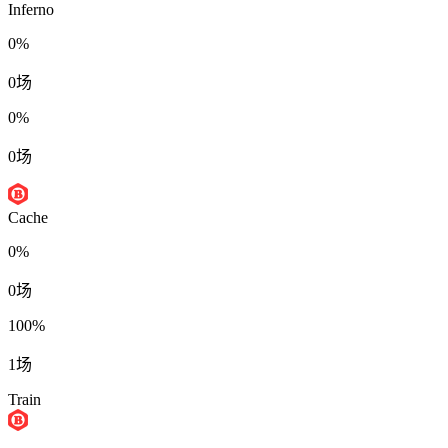
Inferno
0%
0场
0%
0场
Cache
0%
0场
100%
1场
Train