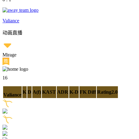
Valiance
动画直播
Mirage
16
K
D
A(f)
KAST
ADR
K-D
FK Diff
Rating2.0
Valiance