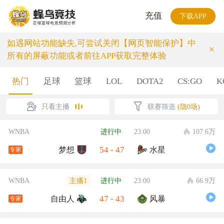
充值
下载APP
如遇网站功能缺失,可尝试关闭【网页智能保护】中
×
所有的屏蔽功能或者前往APP获取完整体验
热门
足球
篮球
LOL
DOTA2
CS:GO
K
只看主播
联赛筛选
(隐0场)
WNBA
进行中
23:00
107.6万
54
-
47
梦想
水星
专家
主播1
WNBA
进行中
23:00
66.9万
47
-
43
自由人
风暴
专家