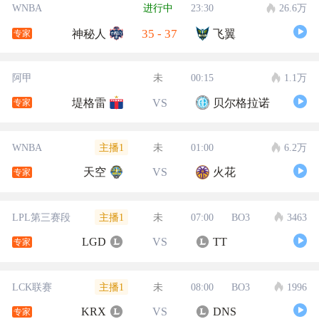
WNBA
进行中
23:30
26.6万
35
-
37
神秘人
飞翼
专家
阿甲
未
00:15
1.1万
堤格雷
VS
贝尔格拉诺
专家
主播1
WNBA
未
01:00
6.2万
天空
VS
火花
专家
主播1
LPL第三赛段
未
07:00
BO3
3463
LGD
VS
TT
专家
主播1
LCK联赛
未
08:00
BO3
1996
KRX
VS
DNS
专家