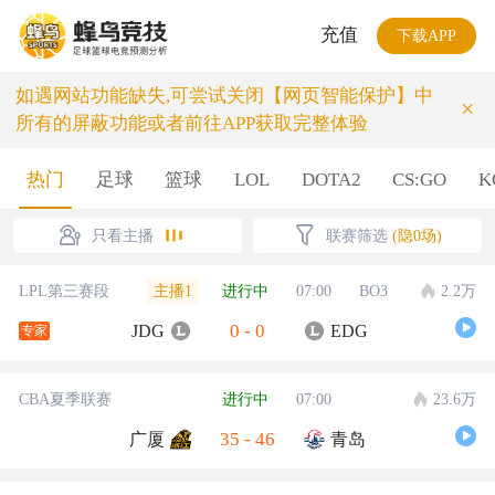
充值
下载APP
如遇网站功能缺失,可尝试关闭【网页智能保护】中
×
所有的屏蔽功能或者前往APP获取完整体验
热门
足球
篮球
LOL
DOTA2
CS:GO
K
只看主播
联赛筛选
(隐0场)
主播1
LPL第三赛段
进行中
07:00
BO3
2.2万
0
-
0
JDG
EDG
专家
CBA夏季联赛
进行中
07:00
23.6万
35
-
46
广厦
青岛