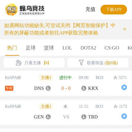
充值
下载APP
如遇网站功能缺失,可尝试关闭【网页智能保护】中
×
所有的屏蔽功能或者前往APP获取完整体验
热门
足球
篮球
LOL
DOTA2
CS:GO
K
只看主播
联赛筛选
(隐0场)
主播1
KeSPA杯
进行中
09:00
BO3
5571
0
-
0
DNS
KRX
专家
主播1
KeSPA杯
未
11:15
BO3
1173
GEN
VS
TBD