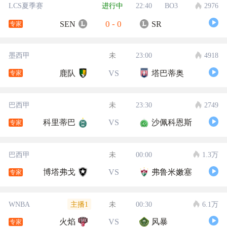
LCS夏季赛
进行中
22:40
BO3
2976
0
-
0
SEN
SR
专家
墨西甲
未
23:00
4918
鹿队
VS
塔巴蒂奥
专家
巴西甲
未
23:30
2749
科里蒂巴
VS
沙佩科恩斯
专家
巴西甲
未
00:00
1.3万
博塔弗戈
VS
弗鲁米嫩塞
专家
主播1
WNBA
未
00:30
6.1万
火焰
VS
风暴
专家