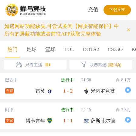
充值
下载APP
如遇网站功能缺失,可尝试关闭【网页智能保护】中
×
所有的屏蔽功能或者前往APP获取完整体验
热门
足球
篮球
LOL
DOTA2
CS:GO
K
只看主播
联赛筛选
(隐0场)
巴西甲
进行中
21:30
8.1万
1
-
2
雷莫
米内罗竞技
专家
阿甲
进行中
22:15
3.8万
1
-
1
博卡青年
萨斯菲尔德
专家