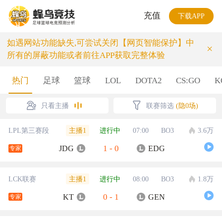
充值
下载APP
如遇网站功能缺失,可尝试关闭【网页智能保护】中
×
所有的屏蔽功能或者前往APP获取完整体验
热门
足球
篮球
LOL
DOTA2
CS:GO
K
只看主播
联赛筛选
(隐0场)
主播1
LPL第三赛段
进行中
07:00
BO3
3.6万
1
-
0
JDG
EDG
专家
主播1
LCK联赛
进行中
08:00
BO3
1.8万
0
-
1
KT
GEN
专家