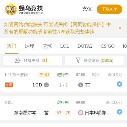
充值
下载APP
如遇网站功能缺失,可尝试关闭【网页智能保护】中
×
所有的屏蔽功能或者前往APP获取完整体验
热门
足球
篮球
LOL
DOTA2
CS:GO
K
只看主播
联赛筛选
(隐0场)
主播1
LPL第三赛段
进行中
07:00
BO3
4.9万
1
-
1
LGD
TT
专家
NBL
进行中
09:00
13.6万
53
-
29
东南墨尔本凤凰
日本B联赛联队