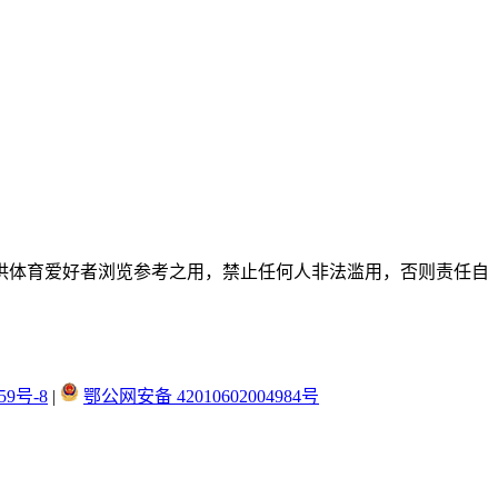
供体育爱好者浏览参考之用，禁止任何人非法滥用，否则责任自
59号-8
|
鄂公网安备 42010602004984号