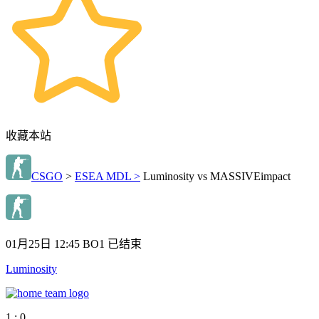
收藏本站
CSGO
>
ESEA MDL >
Luminosity vs MASSIVEimpact
01月25日 12:45
BO1
已结束
Luminosity
1 : 0