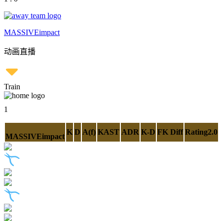
MASSIVEimpact
动画直播
Train
1
K
D
A(f)
KAST
ADR
K-D
FK Diff
Rating2.0
MASSIVEimpact