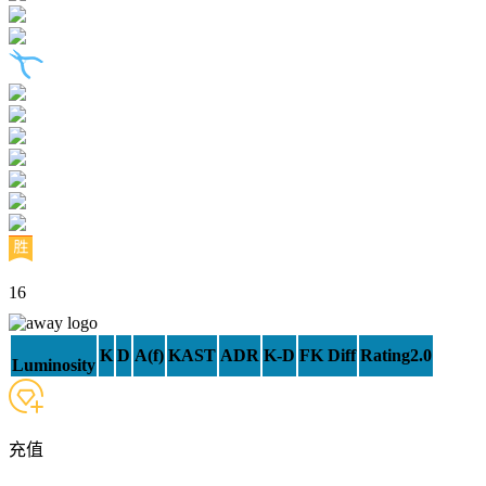
16
K
D
A(f)
KAST
ADR
K-D
FK Diff
Rating2.0
Luminosity
充值