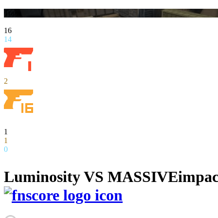
Train
16
14
2
1
1
0
Luminosity VS MASSIV