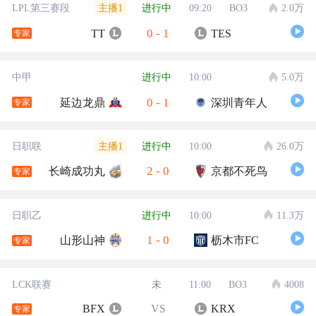
主播1
LPL第三赛段
进行中
09:20
BO3
2.0万
0
-
1
TT
TES
专家
中甲
进行中
10:00
5.0万
0
-
1
延边龙鼎
深圳青年人
专家
主播1
日职联
进行中
10:00
26.0万
2
-
0
长崎成功丸
京都不死鸟
专家
日职乙
进行中
10:00
11.3万
1
-
0
山形山神
枥木市FC
专家
LCK联赛
未
11:00
BO3
4008
BFX
VS
KRX
专家