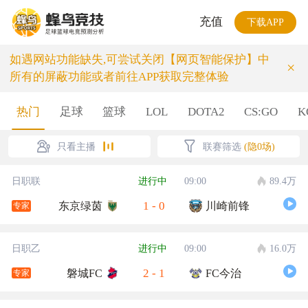
充值
下载APP
如遇网站功能缺失,可尝试关闭【网页智能保护】中
×
所有的屏蔽功能或者前往APP获取完整体验
热门
足球
篮球
LOL
DOTA2
CS:GO
K
只看主播
联赛筛选
(隐0场)
日职联
进行中
09:00
89.4万
1
-
0
东京绿茵
川崎前锋
专家
日职乙
进行中
09:00
16.0万
2
-
1
磐城FC
FC今治
专家