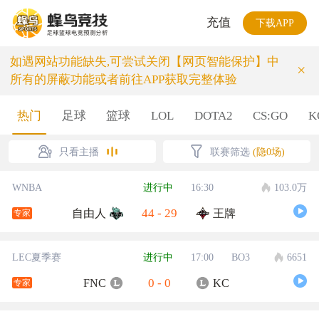
充值
下载APP
如遇网站功能缺失,可尝试关闭【网页智能保护】中
×
所有的屏蔽功能或者前往APP获取完整体验
热门
足球
篮球
LOL
DOTA2
CS:GO
K
只看主播
联赛筛选
(隐0场)
WNBA
进行中
16:30
103.0万
44
-
29
自由人
王牌
专家
LEC夏季赛
进行中
17:00
BO3
6651
0
-
0
FNC
KC
专家