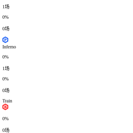
1场
0%
0场
Inferno
0%
1场
0%
0场
Train
0%
0场