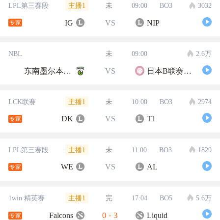
主播1
LPL第三赛段
未
09:00
BO3
3032
IG
VS
NIP
专家
NBL
未
09:00
2.6万
东南墨尔本凤凰
VS
日本B联赛联队
主播1
LCK联赛
未
10:00
BO3
2974
DK
VS
T1
专家
主播1
LPL第三赛段
未
11:00
BO3
1829
WE
VS
AL
专家
主播1
1win 精英赛
完
17:04
BO5
5.6万
0
-
3
Falcons
Liquid
专家