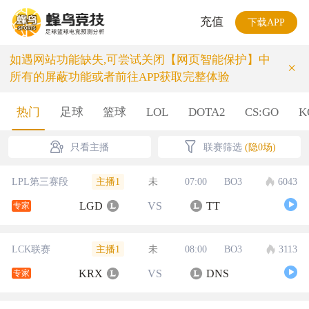
充值
下载APP
如遇网站功能缺失,可尝试关闭【网页智能保护】中
×
所有的屏蔽功能或者前往APP获取完整体验
热门
足球
篮球
LOL
DOTA2
CS:GO
K
只看主播
联赛筛选
(隐0场)
主播1
LPL第三赛段
未
07:00
BO3
6043
LGD
VS
TT
专家
主播1
LCK联赛
未
08:00
BO3
3113
KRX
VS
DNS
专家