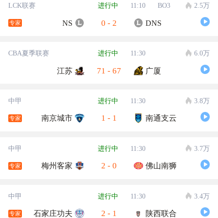
LCK联赛
进行中
11:10
BO3
2.5万
0
-
2
NS
DNS
专家
CBA夏季联赛
进行中
11:30
6.0万
71
-
67
江苏
广厦
中甲
进行中
11:30
3.8万
1
-
1
南京城市
南通支云
专家
中甲
进行中
11:30
3.7万
2
-
0
梅州客家
佛山南狮
专家
中甲
进行中
11:30
3.4万
2
-
1
石家庄功夫
陕西联合
专家