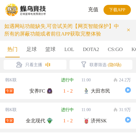
充值
下载APP
如遇网站功能缺失,可尝试关闭【网页智能保护】中
×
所有的屏蔽功能或者前往APP获取完整体验
热门
足球
篮球
LOL
DOTA2
CS:GO
K
只看主播
联赛筛选
(隐0场)
韩K联
进行中
11:00
24.2万
1
-
2
安养FC
大田市民
专家
韩K联
进行中
11:00
31.9万
1
-
2
全北现代
济州SK
专家