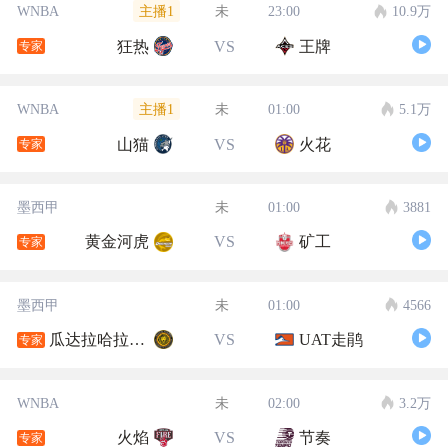
主播1
WNBA
未
23:00
10.9万
狂热
VS
王牌
专家
主播1
WNBA
未
01:00
5.1万
山猫
VS
火花
专家
墨西甲
未
01:00
3881
黄金河虎
VS
矿工
专家
墨西甲
未
01:00
4566
瓜达拉哈拉大学
VS
UAT走鹃
专家
WNBA
未
02:00
3.2万
火焰
VS
节奏
专家