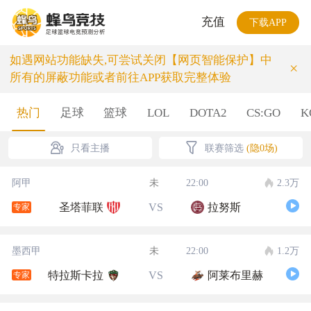
充值
下载APP
如遇网站功能缺失,可尝试关闭【网页智能保护】中
×
所有的屏蔽功能或者前往APP获取完整体验
热门
足球
篮球
LOL
DOTA2
CS:GO
K
只看主播
联赛筛选
(隐0场)
阿甲
未
22:00
2.3万
圣塔菲联
VS
拉努斯
专家
墨西甲
未
22:00
1.2万
特拉斯卡拉
VS
阿莱布里赫
专家