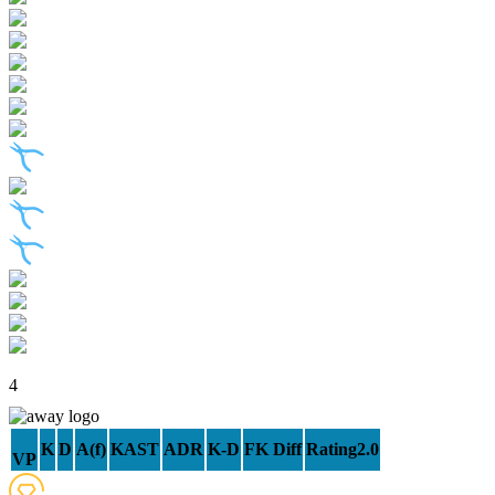
4
K
D
A(f)
KAST
ADR
K-D
FK Diff
Rating2.0
VP