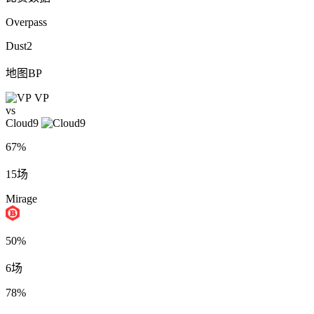
Overpass
Dust2
地图BP
VP
vs
Cloud9
67%
15场
Mirage
50%
6场
78%