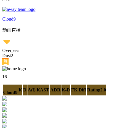
Cloud9
动画直播
Overpass
Dust2
16
K
D
A(f)
KAST
ADR
K-D
FK Diff
Rating2.0
Cloud9