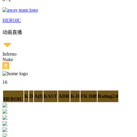
HEROIC
动画直播
Inferno
Nuke
16
K
D
A(f)
KAST
ADR
K-D
FK Diff
Rating2.0
HEROIC