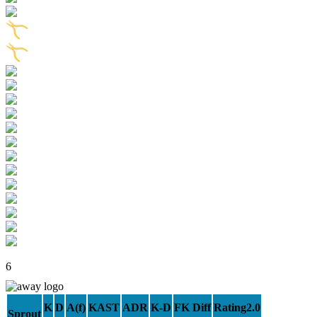
6
K
D
A(f)
KAST
ADR
K-D
FK Diff
Rating2.0
Sprout