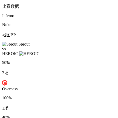
比赛数据
Inferno
Nuke
地图BP
Sprout
vs
HEROIC
50%
2场
Overpass
100%
1场
40%