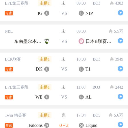
主播1
LPL第三赛段
未
09:00
BO3
4383
IG
VS
NIP
专家
NBL
未
09:00
5.5万
东南墨尔本凤凰
VS
日本B联赛联队
主播1
LCK联赛
未
10:00
BO3
3949
DK
VS
T1
专家
主播1
LPL第三赛段
未
11:00
BO3
2442
WE
VS
AL
专家
主播1
1win 精英赛
完
17:04
BO5
5.6万
0
-
3
Falcons
Liquid
专家