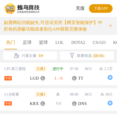
充值
下载APP
如遇网站功能缺失,可尝试关闭【网页智能保护】中
×
所有的屏蔽功能或者前往APP获取完整体验
热门
足球
篮球
LOL
DOTA2
CS:GO
K
只看主播
联赛筛选
(隐0场)
主播1
LPL第三赛段
进行中
07:00
BO3
2.2万
1
-
0
LGD
TT
专家
主播1
LCK联赛
未
08:00
BO3
4921
KRX
VS
DNS
专家