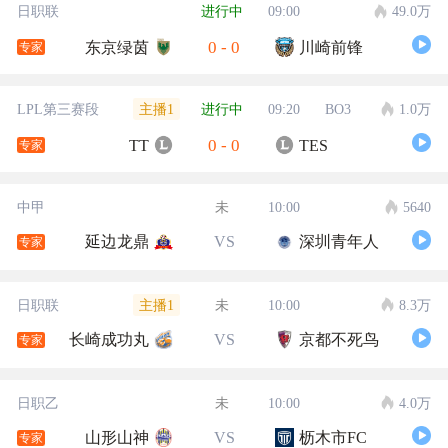
日职联
进行中
09:00
49.0万
0
-
0
东京绿茵
川崎前锋
专家
主播1
LPL第三赛段
进行中
09:20
BO3
1.0万
0
-
0
TT
TES
专家
中甲
未
10:00
5640
延边龙鼎
VS
深圳青年人
专家
主播1
日职联
未
10:00
8.3万
长崎成功丸
VS
京都不死鸟
专家
日职乙
未
10:00
4.0万
山形山神
VS
枥木市FC
专家