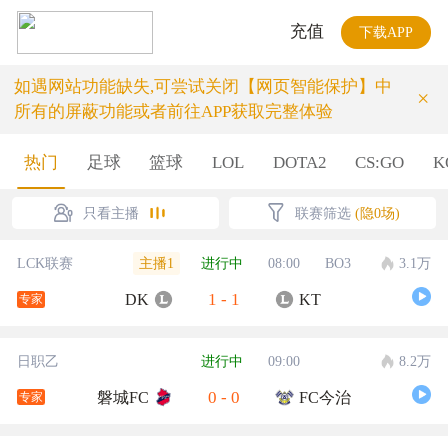
充值
下载APP
如遇网站功能缺失,可尝试关闭【网页智能保护】中
×
所有的屏蔽功能或者前往APP获取完整体验
热门
足球
篮球
LOL
DOTA2
CS:GO
K
只看主播
联赛筛选
(隐0场)
主播1
LCK联赛
进行中
08:00
BO3
3.1万
1
-
1
DK
KT
专家
日职乙
进行中
09:00
8.2万
0
-
0
磐城FC
FC今治
专家