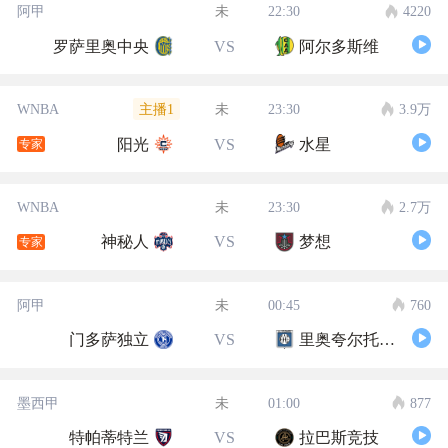
阿甲
未
22:30
4220
罗萨里奥中央
VS
阿尔多斯维
主播1
WNBA
未
23:30
3.9万
阳光
VS
水星
专家
WNBA
未
23:30
2.7万
神秘人
VS
梦想
专家
阿甲
未
00:45
760
门多萨独立
VS
里奥夸尔托学生队
墨西甲
未
01:00
877
特帕蒂特兰
VS
拉巴斯竞技