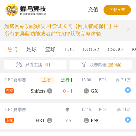
充值
下载APP
如遇网站功能缺失,可尝试关闭【网页智能保护】中
×
所有的屏蔽功能或者前往APP获取完整体验
热门
足球
篮球
LOL
DOTA2
CS:GO
K
只看主播
联赛筛选
(隐0场)
主播1
LEC夏季赛
进行中
15:00
BO3
2.1万
0
-
1
Shifters
GX
专家
LEC夏季赛
未
17:15
BO3
2141
THRT
VS
FNC
专家