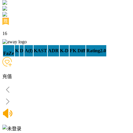
16
K
D
A(f)
KAST
ADR
K-D
FK Diff
Rating2.0
FaZe
充值