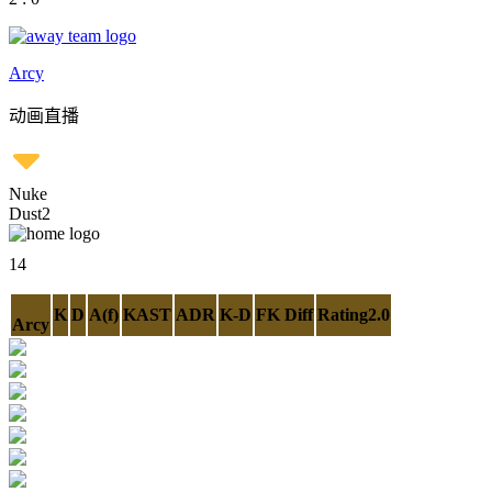
Arcy
动画直播
Nuke
Dust2
14
K
D
A(f)
KAST
ADR
K-D
FK Diff
Rating2.0
Arcy