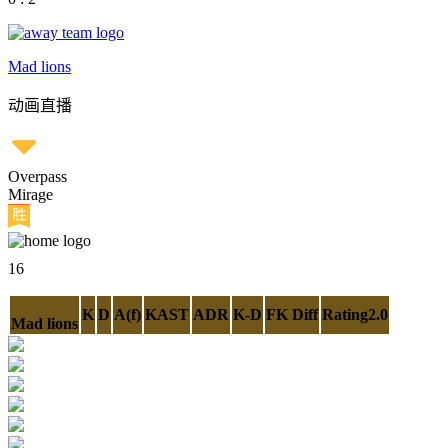
Mad lions
动画直播
Overpass
Mirage
16
K
D
A(f)
KAST
ADR
K-D
FK Diff
Rating2.0
Mad lions