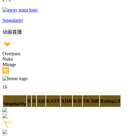
Singularity
动画直播
Overpass
Nuke
Mirage
16
K
D
A(f)
KAST
ADR
K-D
FK Diff
Rating2.0
Singularity