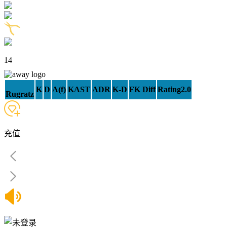
14
K
D
A(f)
KAST
ADR
K-D
FK Diff
Rating2.0
Rugratz
充值