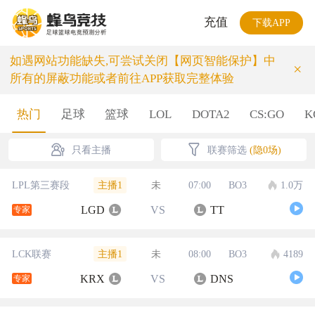
充值
下载APP
如遇网站功能缺失,可尝试关闭【网页智能保护】中
×
所有的屏蔽功能或者前往APP获取完整体验
热门
足球
篮球
LOL
DOTA2
CS:GO
K
只看主播
联赛筛选
(隐0场)
主播1
LPL第三赛段
未
07:00
BO3
1.0万
LGD
VS
TT
专家
主播1
LCK联赛
未
08:00
BO3
4189
KRX
VS
DNS
专家