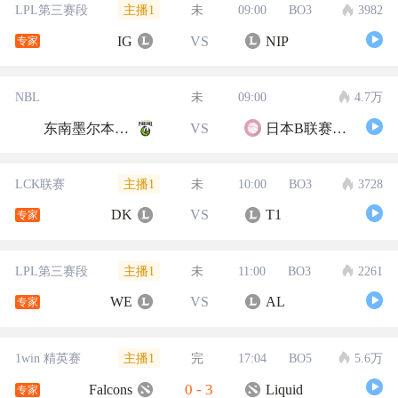
主播1
LPL第三赛段
未
09:00
BO3
3982
IG
VS
NIP
专家
NBL
未
09:00
4.7万
东南墨尔本凤凰
VS
日本B联赛联队
主播1
LCK联赛
未
10:00
BO3
3728
DK
VS
T1
专家
主播1
LPL第三赛段
未
11:00
BO3
2261
WE
VS
AL
专家
主播1
1win 精英赛
完
17:04
BO5
5.6万
0
-
3
Falcons
Liquid
专家