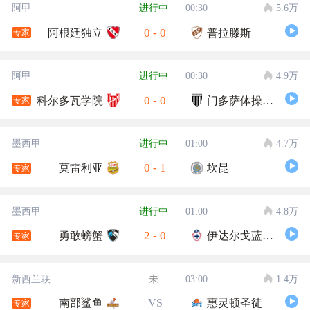
阿甲
进行中
00:30
5.6万
0
-
0
阿根廷独立
普拉滕斯
专家
阿甲
进行中
00:30
4.9万
0
-
0
科尔多瓦学院
门多萨体操击剑
专家
墨西甲
进行中
01:00
4.7万
0
-
1
莫雷利亚
坎昆
专家
墨西甲
进行中
01:00
4.8万
2
-
0
勇敢螃蟹
伊达尔戈蓝十字
专家
新西兰联
未
03:00
1.4万
南部鲨鱼
VS
惠灵顿圣徒
专家