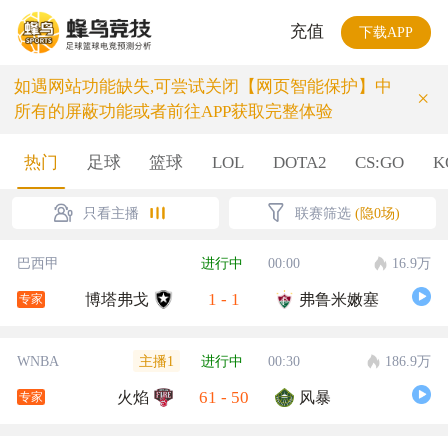
充值
下载APP
如遇网站功能缺失,可尝试关闭【网页智能保护】中
×
所有的屏蔽功能或者前往APP获取完整体验
热门
足球
篮球
LOL
DOTA2
CS:GO
K
只看主播
联赛筛选
(隐0场)
巴西甲
进行中
00:00
16.9万
1
-
1
博塔弗戈
弗鲁米嫩塞
专家
主播1
WNBA
进行中
00:30
186.9万
61
-
50
火焰
风暴
专家