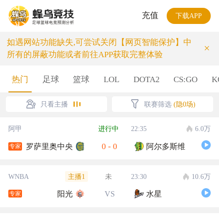
充值
下载APP
如遇网站功能缺失,可尝试关闭【网页智能保护】中
×
所有的屏蔽功能或者前往APP获取完整体验
热门
足球
篮球
LOL
DOTA2
CS:GO
K
只看主播
联赛筛选
(隐0场)
阿甲
进行中
22:35
6.0万
0
-
0
罗萨里奥中央
阿尔多斯维
专家
主播1
WNBA
未
23:30
10.6万
阳光
VS
水星
专家