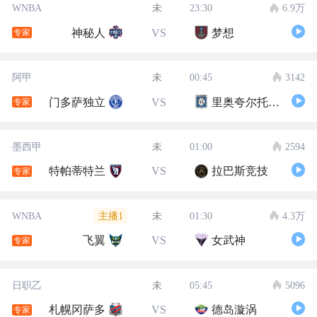
WNBA
未
23:30
6.9万
神秘人
VS
梦想
专家
阿甲
未
00:45
3142
门多萨独立
VS
里奥夸尔托学生队
专家
墨西甲
未
01:00
2594
特帕蒂特兰
VS
拉巴斯竞技
专家
主播1
WNBA
未
01:30
4.3万
飞翼
VS
女武神
专家
日职乙
未
05:45
5096
札幌冈萨多
VS
德岛漩涡
专家