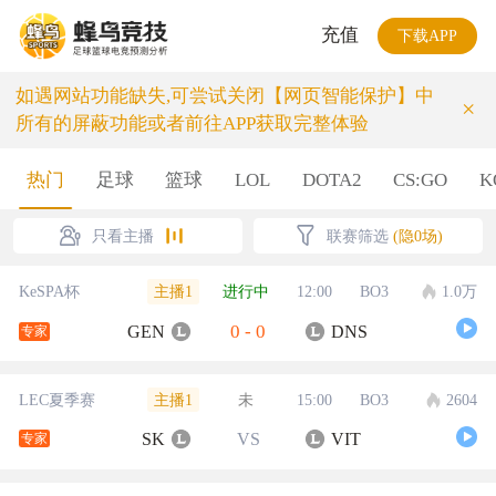
充值
下载APP
如遇网站功能缺失,可尝试关闭【网页智能保护】中
×
所有的屏蔽功能或者前往APP获取完整体验
热门
足球
篮球
LOL
DOTA2
CS:GO
K
只看主播
联赛筛选
(隐0场)
主播1
KeSPA杯
进行中
12:00
BO3
1.0万
0
-
0
GEN
DNS
专家
主播1
LEC夏季赛
未
15:00
BO3
2604
SK
VS
VIT
专家