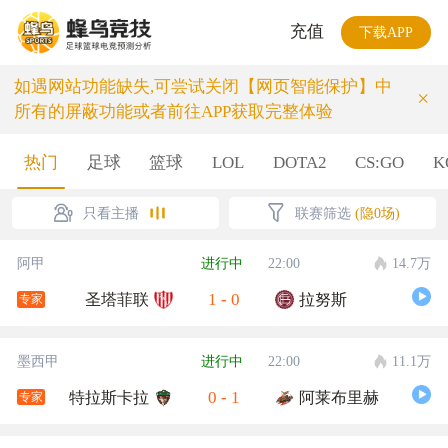
充值
下载APP
如遇网站功能缺失,可尝试关闭【网页智能保护】中
×
所有的屏蔽功能或者前往APP获取完整体验
热门
足球
篮球
LOL
DOTA2
CS:GO
K
只看主播
联赛筛选
(隐0场)
阿甲
进行中
22:00
14.7万
1
-
0
圣塔菲联
拉努斯
专家
墨西甲
进行中
22:00
11.1万
0
-
1
特拉斯卡拉
阿莱布里赫
专家