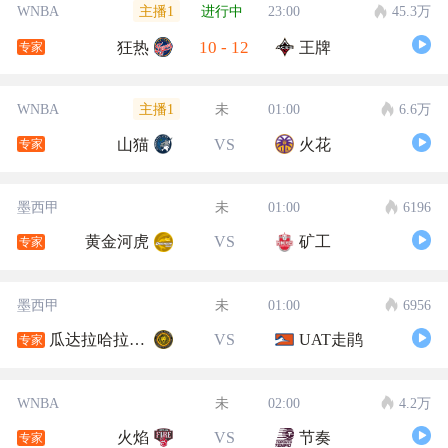
主播1
WNBA
进行中
23:00
45.3万
10
-
12
狂热
王牌
专家
主播1
WNBA
未
01:00
6.6万
山猫
VS
火花
专家
墨西甲
未
01:00
6196
黄金河虎
VS
矿工
专家
墨西甲
未
01:00
6956
瓜达拉哈拉大学
VS
UAT走鹃
专家
WNBA
未
02:00
4.2万
火焰
VS
节奏
专家