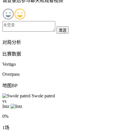
请登录后参与聊天和观看视频
发送
对局分析
比赛数据
Vertigo
Overpass
地图BP
Swole patrol
vs
Intz
0%
1场