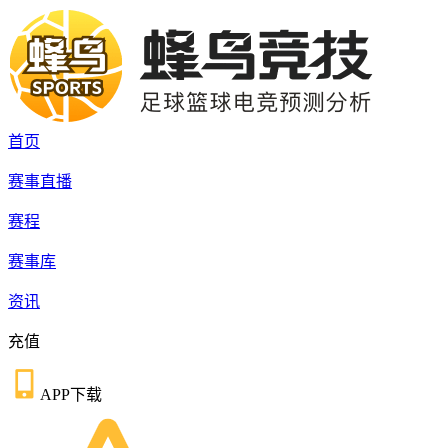
首页
赛事直播
赛程
赛事库
资讯
充值
APP下载