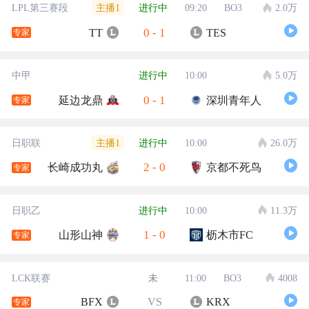
主播1
LPL第三赛段
进行中
09:20
BO3
2.0万
0
-
1
TT
TES
专家
中甲
进行中
10:00
5.0万
0
-
1
延边龙鼎
深圳青年人
专家
主播1
日职联
进行中
10:00
26.0万
2
-
0
长崎成功丸
京都不死鸟
专家
日职乙
进行中
10:00
11.3万
1
-
0
山形山神
枥木市FC
专家
LCK联赛
未
11:00
BO3
4008
BFX
VS
KRX
专家