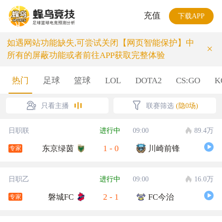
充值
下载APP
如遇网站功能缺失,可尝试关闭【网页智能保护】中
×
所有的屏蔽功能或者前往APP获取完整体验
热门
足球
篮球
LOL
DOTA2
CS:GO
K
只看主播
联赛筛选
(隐0场)
日职联
进行中
09:00
89.4万
1
-
0
东京绿茵
川崎前锋
专家
日职乙
进行中
09:00
16.0万
2
-
1
磐城FC
FC今治
专家