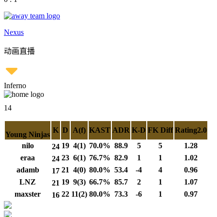
Nexus
动画直播
Inferno
14
K
D
A(f)
KAST
ADR
K-D
FK Diff
Rating2.0
Young Ninjas
nilo
19
4(1)
70.0%
88.9
5
5
1.28
24
eraa
23
6(1)
76.7%
82.9
1
1
1.02
24
adamb
21
4(0)
80.0%
53.4
-4
4
0.96
17
LNZ
19
9(3)
66.7%
85.7
2
1
1.07
21
maxster
22
11(2)
80.0%
73.3
-6
1
0.97
16