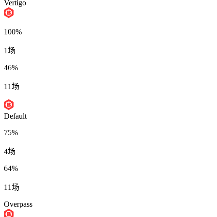
Vertigo
100%
1场
46%
11场
Default
75%
4场
64%
11场
Overpass