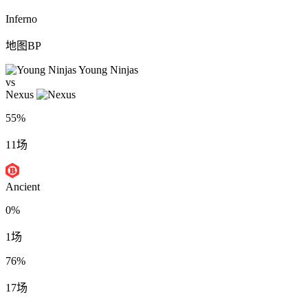
Inferno
地图BP
Young Ninjas
vs
Nexus
55%
11场
Ancient
0%
1场
76%
17场