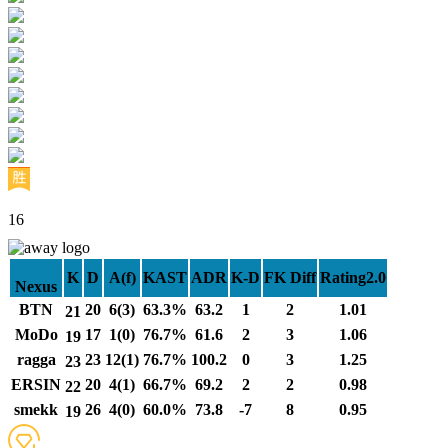
16
K
D
A(f)
KAST
ADR
K-D
FK Diff
Rating2.0
Nexus
BTN
20
6(3)
63.3%
63.2
1
2
1.01
21
MoDo
17
1(0)
76.7%
61.6
2
3
1.06
19
ragga
23
12(1)
76.7%
100.2
0
3
1.25
23
ERSIN
20
4(1)
66.7%
69.2
2
2
0.98
22
smekk
26
4(0)
60.0%
73.8
-7
8
0.95
19