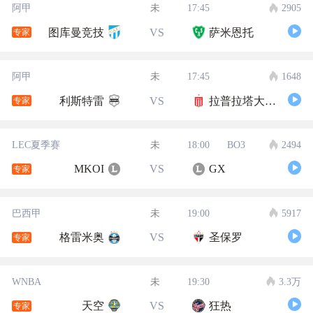
阿甲
未
17:45
2905
图库曼竞技
VS
萨米恩托
专家
阿甲
未
17:45
1648
利斯特雷
VS
拉普拉塔大学生
专家
LEC夏季赛
未
18:00
BO3
2494
MKOI
VS
GX
专家
巴西甲
未
19:00
5917
格雷米奥
VS
圣保罗
专家
WNBA
未
19:30
3.3万
天空
VS
狂热
专家