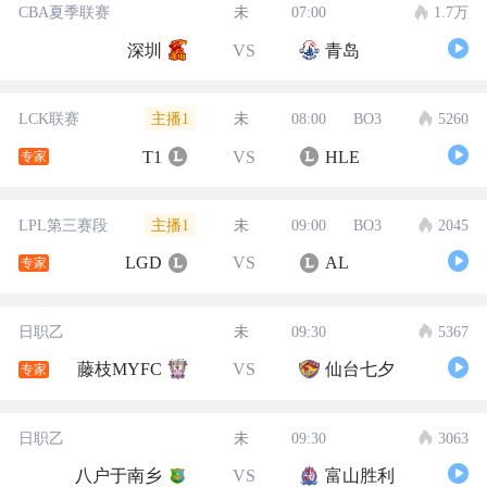
CBA夏季联赛
未
07:00
1.7万
深圳
VS
青岛
主播1
LCK联赛
未
08:00
BO3
5260
T1
VS
HLE
专家
主播1
LPL第三赛段
未
09:00
BO3
2045
LGD
VS
AL
专家
日职乙
未
09:30
5367
藤枝MYFC
VS
仙台七夕
专家
日职乙
未
09:30
3063
八户于南乡
VS
富山胜利