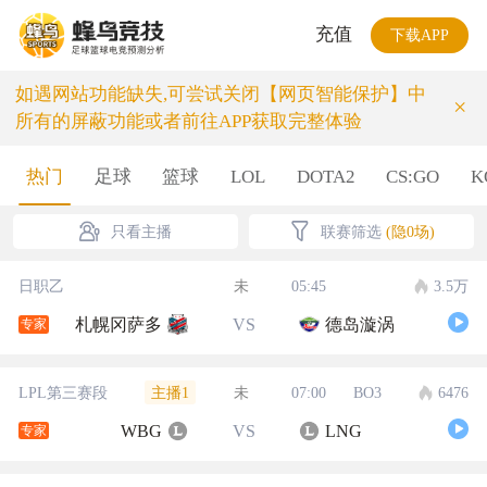
充值
下载APP
如遇网站功能缺失,可尝试关闭【网页智能保护】中
×
所有的屏蔽功能或者前往APP获取完整体验
热门
足球
篮球
LOL
DOTA2
CS:GO
K
只看主播
联赛筛选
(隐0场)
日职乙
未
05:45
3.5万
札幌冈萨多
VS
德岛漩涡
专家
主播1
LPL第三赛段
未
07:00
BO3
6476
WBG
VS
LNG
专家