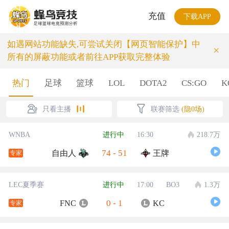
充值
下载APP
如遇网站功能缺失,可尝试关闭【网页智能保护】中
×
所有的屏蔽功能或者前往APP获取完整体验
热门
足球
篮球
LOL
DOTA2
CS:GO
K
只看主播
联赛筛选
(隐0场)
WNBA
进行中
16:30
218.7万
74
-
51
自由人
王牌
专家
LEC夏季赛
进行中
17:00
BO3
1.3万
0
-
1
FNC
KC
专家