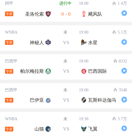
阿甲
进行中
18:00
1.4万
0
-
0
圣洛伦索
飓风队
专家
WNBA
未
19:00
5.1万
神秘人
VS
水星
专家
巴西甲
未
19:00
8332
帕尔梅拉斯
VS
巴西国际
专家
巴西甲
未
19:00
3548
巴伊亚
VS
瓦斯科达伽马
专家
WNBA
未
19:30
3.7万
山猫
VS
飞翼
专家