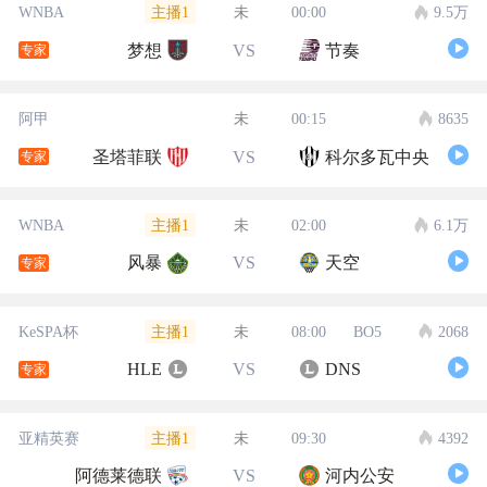
主播1
WNBA
未
00:00
9.5万
梦想
VS
节奏
专家
阿甲
未
00:15
8635
圣塔菲联
VS
科尔多瓦中央
专家
主播1
WNBA
未
02:00
6.1万
风暴
VS
天空
专家
主播1
KeSPA杯
未
08:00
BO5
2068
HLE
VS
DNS
专家
主播1
亚精英赛
未
09:30
4392
阿德莱德联
VS
河内公安