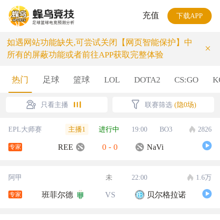
充值
下载APP
如遇网站功能缺失,可尝试关闭【网页智能保护】中
×
所有的屏蔽功能或者前往APP获取完整体验
热门
足球
篮球
LOL
DOTA2
CS:GO
K
只看主播
联赛筛选
(隐0场)
主播1
EPL大师赛
进行中
19:00
BO3
2826
0
-
0
REE
NaVi
专家
阿甲
未
22:00
1.6万
班菲尔德
VS
贝尔格拉诺
专家