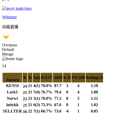
Websterz
动画直播
Overpass
Default
Mirage
14
K
D
A(f)
KAST
ADR
K-D
FK Diff
Rating2.0
Aurora
KENSI
21
4(1)
70.0%
87.7
3
4
1.18
24
Lack1
21
7(4)
76.7%
79.4
0
4
1.08
21
Norwi
23
5(1)
70.0%
77.2
0
5
1.12
23
lattykk
21
6(3)
73.3%
67.6
0
1
1.02
21
SELLTER
22
7(1)
66.7%
73.6
-6
1
0.85
16