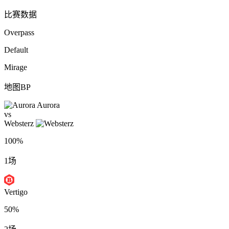
比赛数据
Overpass
Default
Mirage
地图BP
Aurora
vs
Websterz
100%
1场
Vertigo
50%