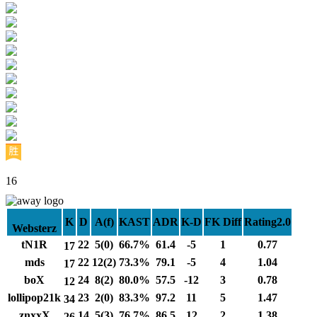
16
K
D
A(f)
KAST
ADR
K-D
FK Diff
Rating2.0
Websterz
tN1R
22
5(0)
66.7%
61.4
-5
1
0.77
17
mds
22
12(2)
73.3%
79.1
-5
4
1.04
17
boX
24
8(2)
80.0%
57.5
-12
3
0.78
12
lollipop21k
23
2(0)
83.3%
97.2
11
5
1.47
34
znxxX
14
5(3)
76.7%
86.5
12
2
1.38
26