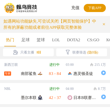
充值
下载APP
如遇网站功能缺失,可尝试关闭【网页智能保护】中
×
所有的屏蔽功能或者前往APP获取完整体验
热门
足球
篮球
LOL
DOTA2
CS:GO
K
只看主播
联赛筛选
(隐0场)
新西兰联
进行中
03:00
215.1万
83
-
84
南部鲨鱼
惠灵顿圣徒
专家
NBL
进行中
04:00
8.7万
42
-
37
墨尔本联
日本B联赛联队