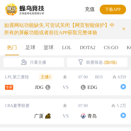
充值
下载APP
如遇网站功能缺失,可尝试关闭【网页智能保护】中
×
所有的屏蔽功能或者前往APP获取完整体验
热门
足球
篮球
LOL
DOTA2
CS:GO
K
只看主播
联赛筛选
(隐0场)
主播1
LPL第三赛段
未
07:00
BO3
6359
JDG
VS
EDG
专家
CBA夏季联赛
未
07:00
5.2万
广厦
VS
青岛