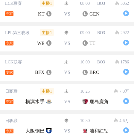
主播1
LCK联赛
未
08:00
BO3
5052
KT
VS
GEN
专家
主播1
LPL第三赛段
未
09:00
BO3
2922
WE
VS
TT
专家
LCK联赛
未
10:00
BO3
1786
BFX
VS
BRO
专家
主播1
日职联
未
10:25
7.0万
横滨水手
VS
鹿岛鹿角
专家
日职联
未
10:30
4.6万
大阪钢巴
VS
浦和红钻
专家