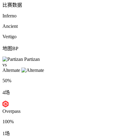
比赛数据
Inferno
Ancient
Vertigo
地图BP
Partizan
vs
Alternate
50%
4场
Overpass
100%
1场