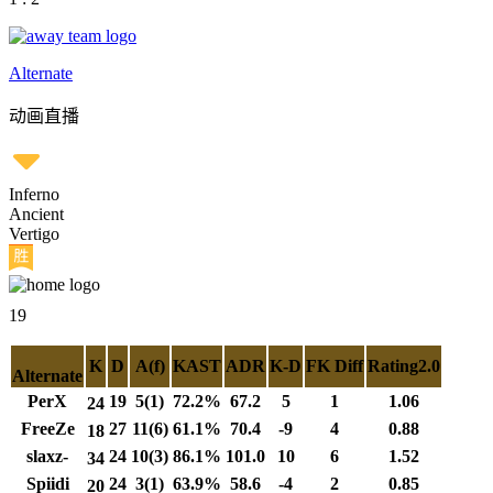
Alternate
动画直播
Inferno
Ancient
Vertigo
19
K
D
A(f)
KAST
ADR
K-D
FK Diff
Rating2.0
Alternate
PerX
19
5(1)
72.2%
67.2
5
1
1.06
24
FreeZe
27
11(6)
61.1%
70.4
-9
4
0.88
18
slaxz-
24
10(3)
86.1%
101.0
10
6
1.52
34
Spiidi
24
3(1)
63.9%
58.6
-4
2
0.85
20