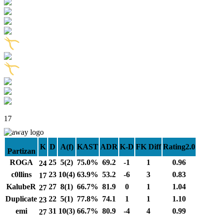
17
K
D
A(f)
KAST
ADR
K-D
FK Diff
Rating2.0
Partizan
ROGA
25
5(2)
75.0%
69.2
-1
1
0.96
24
c0llins
23
10(4)
63.9%
53.2
-6
3
0.83
17
KalubeR
27
8(1)
66.7%
81.9
0
1
1.04
27
Duplicate
22
5(1)
77.8%
74.1
1
1
1.10
23
emi
31
10(3)
66.7%
80.9
-4
4
0.99
27