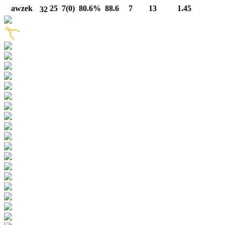
awzek
25
7(0)
80.6%
88.6
7
13
1.45
32