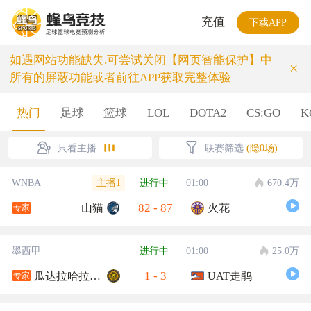
充值
下载APP
如遇网站功能缺失,可尝试关闭【网页智能保护】中
×
所有的屏蔽功能或者前往APP获取完整体验
热门
足球
篮球
LOL
DOTA2
CS:GO
K
只看主播
联赛筛选
(隐0场)
主播1
WNBA
进行中
01:00
670.4万
82
-
87
山猫
火花
专家
墨西甲
进行中
01:00
25.0万
1
-
3
瓜达拉哈拉大学
UAT走鹃
专家