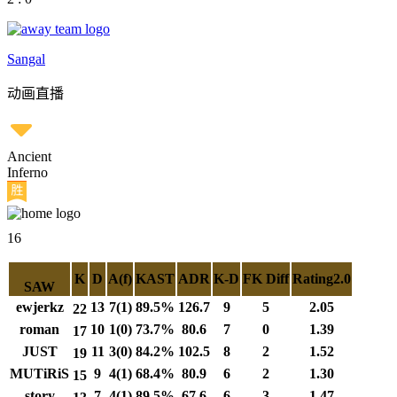
Sangal
动画直播
Ancient
Inferno
16
K
D
A(f)
KAST
ADR
K-D
FK Diff
Rating2.0
SAW
ewjerkz
13
7(1)
89.5%
126.7
9
5
2.05
22
roman
10
1(0)
73.7%
80.6
7
0
1.39
17
JUST
11
3(0)
84.2%
102.5
8
2
1.52
19
MUTiRiS
9
4(1)
68.4%
80.9
6
2
1.30
15
story
7
4(1)
89.5%
67.6
6
3
1.47