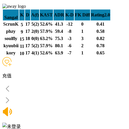
K
D
A(f)
KAST
ADR
K-D
FK Diff
Rating2.0
Sangal
ScrunK
17
5(2)
52.6%
41.3
-12
0
0.41
5
phzy
17
2(0)
57.9%
59.4
-8
1
0.58
9
soulfly
18
0(0)
63.2%
75.3
-3
3
0.82
15
kyuubii
17
5(2)
57.9%
80.1
-6
2
0.78
11
kory
17
4(1)
52.6%
63.9
-7
1
0.65
10
充值