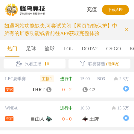
充值
下载APP
如遇网站功能缺失,可尝试关闭【网页智能保护】中
×
所有的屏蔽功能或者前往APP获取完整体验
热门
足球
篮球
LOL
DOTA2
CS:GO
K
只看主播
联赛筛选
(隐0场)
主播1
LEC夏季赛
进行中
15:00
BO3
2.3万
0
-
2
THRT
G2
专家
WNBA
进行中
16:30
15.5万
0
-
0
自由人
王牌
专家