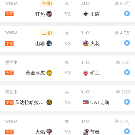
主播1
WNBA
未
23:00
9.0万
狂热
VS
王牌
专家
主播1
WNBA
未
01:00
4.7万
山猫
VS
火花
专家
墨西甲
未
01:00
3631
黄金河虎
VS
矿工
专家
墨西甲
未
01:00
2826
瓜达拉哈拉大学
VS
UAT走鹃
专家
WNBA
未
02:00
3.0万
火焰
VS
节奏
专家