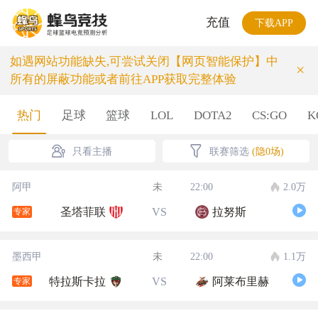
充值
下载APP
如遇网站功能缺失,可尝试关闭【网页智能保护】中
×
所有的屏蔽功能或者前往APP获取完整体验
热门
足球
篮球
LOL
DOTA2
CS:GO
K
只看主播
联赛筛选
(隐0场)
阿甲
未
22:00
2.0万
圣塔菲联
VS
拉努斯
专家
墨西甲
未
22:00
1.1万
特拉斯卡拉
VS
阿莱布里赫
专家